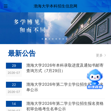
智慧门户平台提供在线自助建站服务。平台易用，用户使用拖拽方式、所见即所得，搭建过程轻松、零代码；具有丰富的模板体现不同行业的特征与风格；布局模块搭配样式模板，满足用户的各类样式需求；添加内容多方式，可本地添加和外接数据；持续统计分析数据，用户随时掌握网站概况。
渤海大学本科招生信息网
最新公告
更多
渤海大学2026年本科录取进度及通知书邮寄
29
查询方式（7月29日）
2026-07
渤海大学2026年第二学士学位招生拟录取名
22
单公示
2026-07
渤海大学2026年第二学士学位招生报名资格
14
初审合格考生名单公示
2026-07